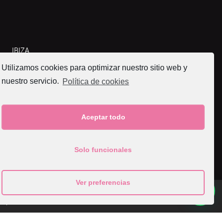
IBIZA
Cala Tarida Ibiza
Utilizamos cookies para optimizar nuestro sitio web y
Tel. (+34) 659 713 113
nuestro servicio.
Política de cookies
info@olgaarce.com
Aceptar todo
Solo funcionales
Ver preferencias
Aviso legal
Condiciones
Política de cookies
Política de
privacidad