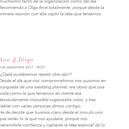
muchísimo tanto de la organización como del día.
Recomiendo a Olga Arce totalmente, porque desde la
primera reunión con ella captó la idea que teníamos.
Ana & Iñigo
9 de septiembre 2017 - IBIZA
¡¡¡Ojalá pudiésemos repetir otra vez!!!
Desde el día que nos comprometimos nos pusimos en
búsqueda de una wedding planner, era obvio que una
boda como la que teníamos en mente era
absolutamente imposible organizarla solos, y tras
hablar con varias personas dimos contigo…
He de decirte que tuvimos claro desde el minuto uno
que serías tú la que nos ayudaría, porque nos
transmitiste confianza y captaste la idea esencial de lo