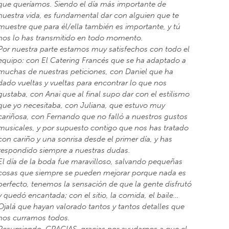
que queríamos. Siendo el día más importante de
nuestra vida, es fundamental dar con alguien que te
muestre que para él/ella también es importante, y tú
nos lo has transmitido en todo momento.
Por nuestra parte estamos muy satisfechos con todo el
equipo: con El Catering Francés que se ha adaptado a
muchas de nuestras peticiones, con Daniel que ha
dado vueltas y vueltas para encontrar lo que nos
gustaba, con Anai que al final supo dar con el estilismo
que yo necesitaba, con Juliana, que estuvo muy
cariñosa, con Fernando que no falló a nuestros gustos
musicales, y por supuesto contigo que nos has tratado
con cariño y una sonrisa desde el primer día, y has
respondido siempre a nuestras dudas.
El día de la boda fue maravilloso, salvando pequeñas
cosas que siempre se pueden mejorar porque nada es
perfecto, tenemos la sensación de que la gente disfrutó
y quedó encantada; con el sitio, la comida, el baile…
Ojalá que hayan valorado tantos y tantos detalles que
nos curramos todos.